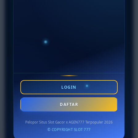
♞♞♞♞♞
"Sekali scan QRIS, saldo langsung terisi! Nggak ada
lagi cerita nunggu lama—main kecil pun tetap bisa
nikmatin WD yang mulus 🚀"
2026-04-07
SUSANTI
♞♞♞♞☆
"Sudah keliling cari situs slot resmi, akhirnya nemu
LOGIN
AGEN777. Aplikasinya aman, gak pernah lag. Transaksi
via Dana juga transparan banget, menang berapapun
pasti dibayar lunas tanpa ribet."
DAFTAR
2026-04-05
Pelopor Situs Slot Gacor x AGEN777 Terpopuler 2026
© COPYRIGHT SLOT 777
JARJIT