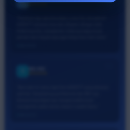
♞♞♞♞♞
"Awalnya ragu apa bisa depo cuma 5rb, ternyata di
AGEN777 beneran bisa dan dilayani dengan baik.
Sistemnya fair, manajemen risikonya bagus buat
pemain kecil kayak saya agar tetap bisa main lama."
2026-04-02
MEI-MEI
♞♞♞♞♞
"Baru kali ini nemu Apk Slot AGEN777 yang beneran
optimal. Tampilannya profesional dan WD-nya
beneran bisa kapan aja. Sangat praktis buat
manajemen saldo harian lewat e-wallet Dana."
2026-03-10