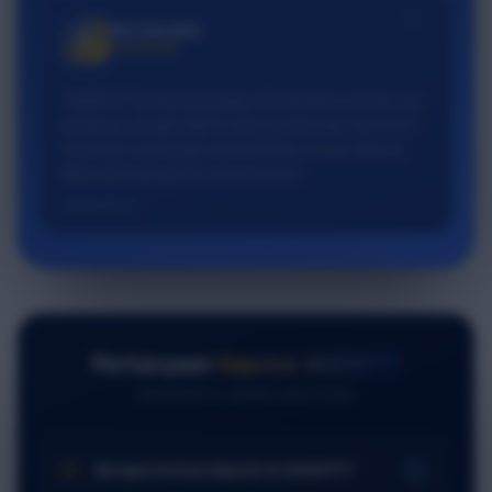
TOK DALANG
♞♞♞♞♞
"AGEN777 ini memang beda. Infrastruktur mobile-nya
jempolan, sangat stabil meski koneksi lagi naik turun.
Scan Qris-nya sangat memudahkan urusan deposit.
Best-lah buat pemain di Indonesia!"
2026-03-25
Pertanyaan
Seputar AGEN777
FREQUENTLY ASKED QUESTIONS
+
Q1.
Berapa minimal deposit di AGEN777?