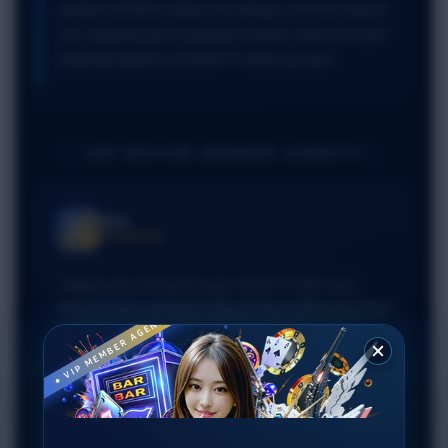
jackpot fantastis setiap hari dengan minimal deposit
5rb, langsung aja di gasskeun biarkan keberuntungan
berpihak padamu di AGEN777 sekarang juga!
TOP REVIEW MEMBER AGEN777
Upin
♞♞♞♞♞
"Nggak perlu HP spek tinggi! AGEN777 APK resmi
tetap smooth, ditambah deposit Dana 5000 yang super
terjangkau—dari santai bisa jadi cuan 💥"
2026-04-09
IPIN