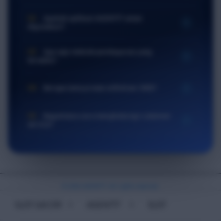
Q2.
Apakah aplikasi AGEN777 aman
AGEN777 menghadirkan kemudahan dengan minimal
+
digunakan?
deposit mulai dari Rp5.000 saja. Transaksi dapat
dilakukan melalui berbagai metode seperti Dana, QRIS,
Q3.
Apa saja metode pembayaran yang
Keamanan pengguna menjadi prioritas utama.
transfer bank, dan e-wallet lainnya. Nominal yang
+
tersedia?
AGEN777 menggunakan sistem enkripsi berstandar
terjangkau ini memungkinkan siapa saja untuk mulai
industri untuk melindungi data dan transaksi. Aplikasi
bermain tanpa harus mengeluarkan modal besar.
+
AGEN777 menyediakan beragam pilihan metode
juga dirancang ringan, stabil, dan kompatibel dengan
Q4.
Berapa lama proses withdraw (WD)?
pembayaran untuk kemudahan transaksi, mulai dari
berbagai perangkat Android maupun iOS, sehingga
QRIS, Dana, OVO, GoPay, LinkAja, hingga transfer bank
tetap aman dan nyaman digunakan.
Q5.
Bagaimana cara menghubungi customer
Proses withdraw di AGEN777 dirancang cepat dan
+
seperti BCA, BRI, BNI, dan Mandiri. Selain itu, tersedia
service?
efisien. Rata-rata pencairan dana memakan waktu
juga opsi via pulsa seperti Telkomsel dan XL. Semua
sekitar 1–5 menit pada jam operasional normal. Untuk
transaksi diproses cepat tanpa potongan tambahan.
Tim customer service AGEN777 siap membantu Anda
e-wallet seperti Dana dan QRIS, proses bisa
24/7 melalui fitur live chat yang tersedia di website
berlangsung lebih instan. Layanan ini tersedia 24 jam
dan aplikasi resmi. Selain itu, Anda juga dapat
nonstop setiap hari.
menghubungi layanan melalui WhatsApp dan
© 2026 AGEN777. All rights reserved.
Telegram resmi untuk mendapatkan respon cepat
SLOT GACOR
>
AGEN777
>
SLOT
terkait akun, transaksi, maupun informasi promo
terbaru.