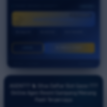
PROMO MEMBER AGEN777
AGEN777 PASTI MAXWIN
Min Depo 5K
Min WD 50K
PASTI MAXWIN
LOGIN
PRESS START
#silent treatment
MONSGOLS
AGEN777 ♞️️️️ Situs Daftar Slot Gacor 777
Online Agen Resmi Gampang Menang
Pasti Terpercaya