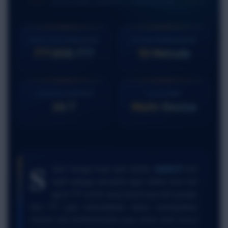
PLATFORM AGEN777 TERPERCAYA
PENILAIAN PENGGUNA
SISTEM PEMBAYARAN
777.808.777
10 Metode
LAYANAN SUPPORT
PLATFORM
24/7
Multi-Device
S
alam hangat buat para slotter,
AGEN777
kini
hadir sebagai penyedia agen daftar situs slot
gacor 777 online yang terpercaya oleh google.
Slot 777 juga memudahkan kalian mendapatkan
maxwin dan berkesempatan juga untuk claim bonus