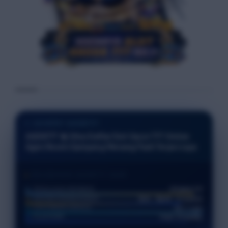
AGEN777 ♞️️️️ Situs Daftar Slot Gacor 777 Online
Agen Resmi Gampang Menang Pasti Terpercaya
KELEBIHAN AGEN777 KAMI
777.808.777
PENILAIAN MEMBER
Qris · Bank · E-wallet
SISTEM PEMBAYARAN
24/7 Jam
CUSTOMER SERVICE
User-Friendly
PLATFORM