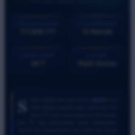
PLATFORM AGEN777 TERPERCAYA
PENILAIAN PENGGUNA
SISTEM PEMBAYARAN
777.808.777
10 Metode
LAYANAN SUPPORT
PLATFORM
24/7
Multi-Device
S
alam hangat buat para slotter,
AGEN777
kini
hadir sebagai penyedia agen daftar situs slot
gacor 777 online yang terpercaya oleh google.
Slot 777 juga memudahkan kalian mendapatkan
maxwin dan berkesempatan juga untuk claim bonus