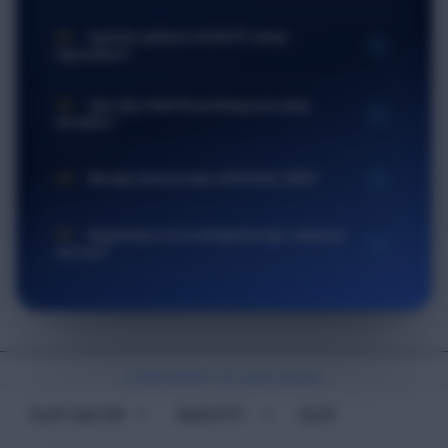
Q2.
Apakah aplikasi AGEN777 aman
AGEN777 menghadirkan kemudahan dengan minimal
+
digunakan?
deposit mulai dari Rp5.000 saja. Transaksi dapat
dilakukan melalui berbagai metode seperti Dana, QRIS,
Q3.
Apa saja metode pembayaran yang
Keamanan pengguna menjadi prioritas utama.
transfer bank, dan e-wallet lainnya. Nominal yang
+
tersedia?
AGEN777 menggunakan sistem enkripsi berstandar
terjangkau ini memungkinkan siapa saja untuk mulai
industri untuk melindungi data dan transaksi. Aplikasi
bermain tanpa harus mengeluarkan modal besar.
+
AGEN777 menyediakan beragam pilihan metode
juga dirancang ringan, stabil, dan kompatibel dengan
Q4.
Berapa lama proses withdraw (WD)?
pembayaran untuk kemudahan transaksi, mulai dari
berbagai perangkat Android maupun iOS, sehingga
QRIS, Dana, OVO, GoPay, LinkAja, hingga transfer bank
tetap aman dan nyaman digunakan.
Q5.
Bagaimana cara menghubungi customer
Proses withdraw di AGEN777 dirancang cepat dan
+
seperti BCA, BRI, BNI, dan Mandiri. Selain itu, tersedia
service?
efisien. Rata-rata pencairan dana memakan waktu
juga opsi via pulsa seperti Telkomsel dan XL. Semua
sekitar 1–5 menit pada jam operasional normal. Untuk
transaksi diproses cepat tanpa potongan tambahan.
Tim customer service AGEN777 siap membantu Anda
e-wallet seperti Dana dan QRIS, proses bisa
24/7 melalui fitur live chat yang tersedia di website
berlangsung lebih instan. Layanan ini tersedia 24 jam
dan aplikasi resmi. Selain itu, Anda juga dapat
nonstop setiap hari.
menghubungi layanan melalui WhatsApp dan
© 2026 AGEN777. All rights reserved.
Telegram resmi untuk mendapatkan respon cepat
SLOT GACOR
>
AGEN777
>
SLOT
terkait akun, transaksi, maupun informasi promo
terbaru.