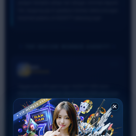
jackpot fantastis setiap hari dengan minimal deposit
5rb, langsung aja di gasskeun biarkan keberuntungan
berpihak padamu di AGEN777 sekarang juga!
TOP REVIEW MEMBER AGEN777
Upin
♞♞♞♞♞
"Nggak perlu HP spek tinggi! AGEN777 APK resmi
tetap smooth, ditambah deposit Dana 5000 yang super
terjangkau—dari santai bisa jadi cuan 💥"
2026-04-09
IPIN