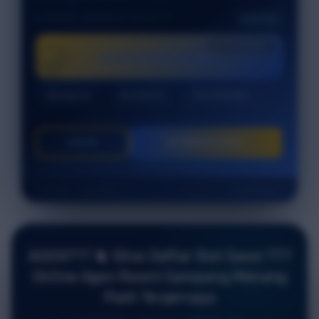
PROMO MEMBER AGEN777
AGEN777 PASTI MAXWIN
Min Depo 5K
Min WD 50K
PASTI MAXWIN
LOGIN
PRESS START
#silent treatment
MONSGOLS
AGEN777 ♞️️️️ Situs Daftar Slot Gacor 777
Online Agen Resmi Gampang Menang
Pasti Terpercaya